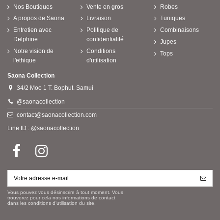
Nos Boutiques
Vente en gros
Robes
A propos de Saona
Livraison
Tuniques
Entretien avec
Politique de
Combinaisons
Delphine
confidentialité
Jupes
Notre vision de
Conditions
Tops
l'ethique
d'utilisation
Saona Collection
34/2 Moo 1 T. Bophut. Samui
@saonacollection
contact@saonacollection.com
Line ID : @saonacollection
Vous pouvez vous désinscrire à tout moment. Vous
trouverez pour cela nos informations de contact
dans les conditions d'utilisation du site.