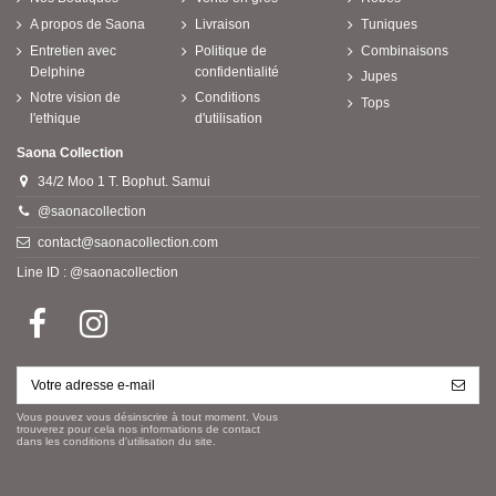
A propos de Saona
Livraison
Tuniques
Entretien avec
Politique de
Combinaisons
Delphine
confidentialité
Jupes
Notre vision de
Conditions
Tops
l'ethique
d'utilisation
Saona Collection
34/2 Moo 1 T. Bophut. Samui
@saonacollection
contact@saonacollection.com
Line ID : @saonacollection
Vous pouvez vous désinscrire à tout moment. Vous
trouverez pour cela nos informations de contact
dans les conditions d'utilisation du site.