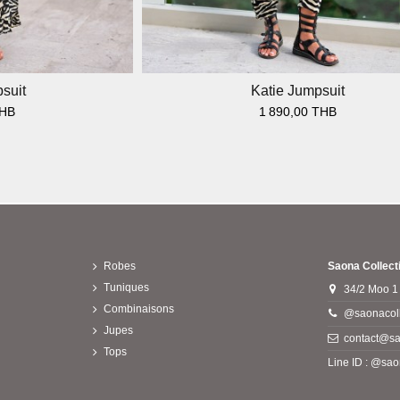
suit
Katie Jumpsuit
THB
1 890,00 THB
Robes
Saona Collect
Tuniques
34/2 Moo 1
Combinaisons
@saonacoll
Jupes
contact@sa
Tops
Line ID : @sao