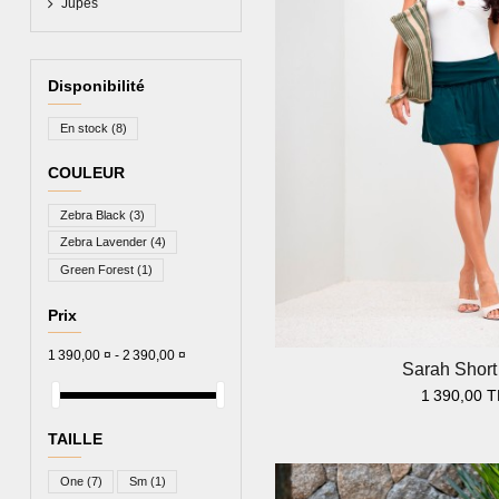
Jupes
Disponibilité
En stock
(8)
COULEUR
Zebra Black
(3)
Zebra Lavender
(4)
Green Forest
(1)
Prix
1 390,00 ¤ - 2 390,00 ¤
Sarah Short 
1 390,00 
TAILLE
One
(7)
Sm
(1)