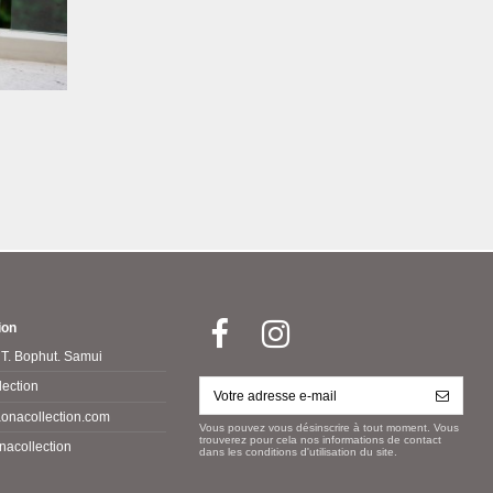
ion
 T. Bophut. Samui
ection
onacollection.com
Vous pouvez vous désinscrire à tout moment. Vous
trouverez pour cela nos informations de contact
nacollection
dans les conditions d'utilisation du site.