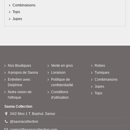
Combinaisons
Tops
Jupes
Nos Boutiques
Vente en gros
Robes
A propos de Saona
Livraison
Tuniques
Entretien avec
Politique de
Combinaisons
Delphine
confidentialité
Jupes
Notre vision de
Conditions
Tops
l'ethique
d'utilisation
Saona Collection
34/2 Moo 1 T. Bophut. Samui
@saonacollection
contact@saonacollection.com